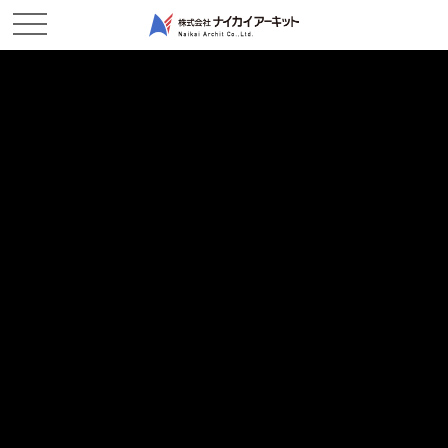
HISTORY
沿革
ホーム
会社概要
沿革
沿革
1829年（文政12年）
野﨑武左衛門により倉敷市児島に入浜式塩田築造、製塩開始