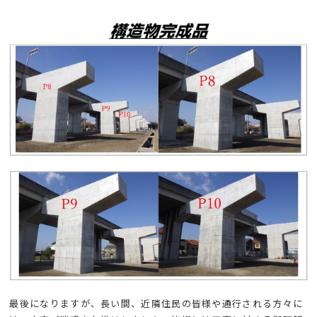
最後になりますが、長い間、近隣住民の皆様や通行される方々に