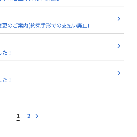
更のご案内(約束手形での支払い廃止)
した！
した！
1
2