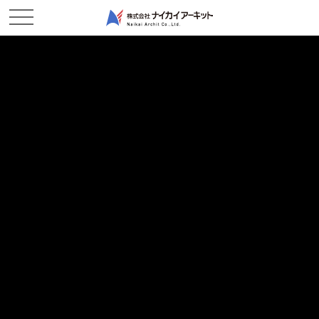
ホーム
新着情報
初めまして小田川作業所です
初めまして小田川作業所です
2023/06/09
現場レポート
今回、国土交通省 中国地方整備局発注工事の『
令和5年度小田
川服部地区外堤防強化工事
』を受注いたしました。
詳しい工事内容はおいおい発信させていただくとして、先日、工
事安全を願って『八田神社』へ御祈祷をしてまいりました。