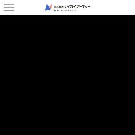
ホーム
新着情報
通行止めについてー福田作業所
通行止めについてー福田作業所
2023/07/11
現場レポート
7月です。『July』です。福田作業所です。