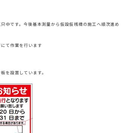
真只中です。今後基本測量から仮設仮桟橋の施工へ順次進め
行にて作業を行います
看板を設置しています。