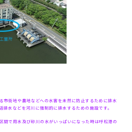
る市街地や農地などへの水害を未然に防止するために排水
活排水などを河川に強制的に排水するための施設です。
区間で用水及び砂川の水がいっぱいになった時は呼松港の