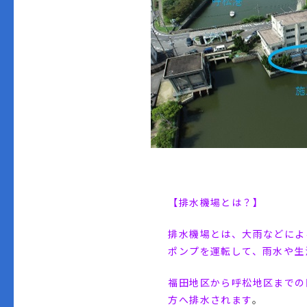
【排水機場とは？】
排水機場とは、大雨などによ
ポンプを運転して、雨水や生
福田地区から呼松地区までの
方へ排水されます
。