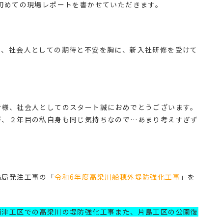
初めての現場レポートを書かせていただきます。
と、社会人としての期待と不安を胸に、新入社研修を受けて
皆様、社会人としてのスタート誠におめでとうございます。
が、２年目の私自身も同じ気持ちなので…あまり考えすぎず
備局発注工事の「
令和6年度高梁川船穂外堤防強化工事
」を
酒津工区での高梁川の堤防強化工事また、片島工区の公園復