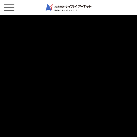
ホーム
新着情報
既設構造物撤去中－西幸西作業所
既設構造物撤去中－西幸西作業所
2025/06/30
現場レポート
皆様お世話になります。ナイカイアーキットのI野です。
7月がもう目の前に来て、夏到来を本格的に感じます。
今年の夏は、夏祭りにバーベキューなど全力で楽しむために、仕
事も全力で頑張ります！
さて、現場の方ですが、堤防強化工事のため6月より旧乙子水門