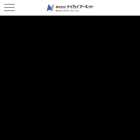
ホーム
新着情報
無事完了です！－玉島作業所
無事完了です！－玉島作業所
2025/09/25
現場レポート
こんにちは！ナイちゃんとカイ君です。
まだまだ残暑が厳しい日が続いていますが、
朝夕の風には少しずつ秋の気配を感じるようになってきました
みなさん、体調は崩されていませんか？