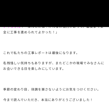
カイ君
：「いやあ、最初はどうなるかと思ったけど、たくさんの
人たちの支えがあったからこそ無事に終えられたんだね！」
ナイちゃん
：「ほんとだね！みんなの協力があって、最後まで安
全に工事を進められてよかった！」
これで私たちの工事レポートは最後になります。
名残惜しい気持ちもありますが、またどこかの現場でみなさんに
お会いできる日を楽しみにしています。
季節の変わり目、体調を崩さないようにお気をつけください。
今まで読んでいただき、本当にありがとうございました！