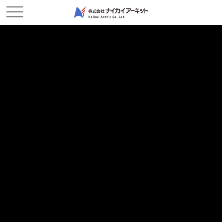
ホーム
新着情報
2025年度ユースエール認定企業に認定されました
2025年度ユースエール認定企業に認定されました
2025/12/06
お知らせ
このたび当社は、厚生労働省より「ユースエール認定企業」とし
て認定されました。
ユースエール認定制度は、若者の採用・育成に積極的で、かつ働
きやすい職場づくりに取り組む企業を公的に評価する制度です。
当社が認定を受けた背景には、以下のような取り組みが評価され
たものと認識しております。
若手社員の育成に向けた計画的な教育制度の整備
働きやすさを重視した職場環境づくり