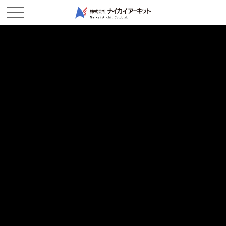
ホーム
新着情報
進捗状況
進捗状況
2017/01/10
現場レポート
準備工
被覆石撤去状況です。
全景