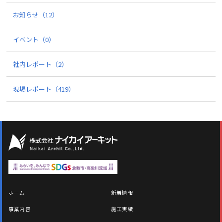
お知らせ
（12）
イベント
（0）
社内レポート
（2）
現場レポート
（419）
ホーム
新着情報
事業内容
施工実績