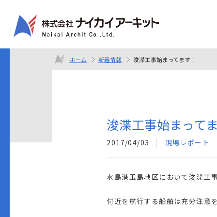
ホーム
新着情報
浚渫工事始まってます！
浚渫工事始まって
2017/04/03
現場レポート
水島港玉島地区において浚渫工
付近を航行する船舶は充分注意