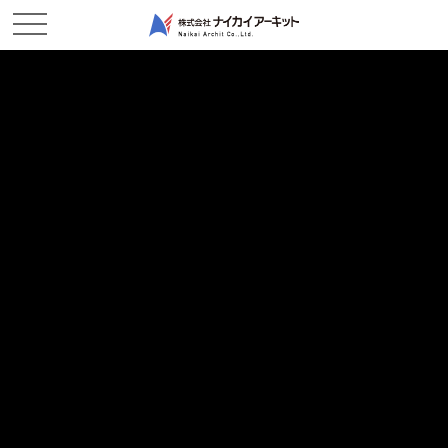
ホーム
新着情報
児島元浜町 何をやってるの？？？
児島元浜町 何をやってるの？？？
2017/06/26
現場レポート
こんにちは。梅雨らしい？天気に
なってまいりましたが、現場的には
晴天が続いてもらいたいものです。
今日は、今更ながらですが