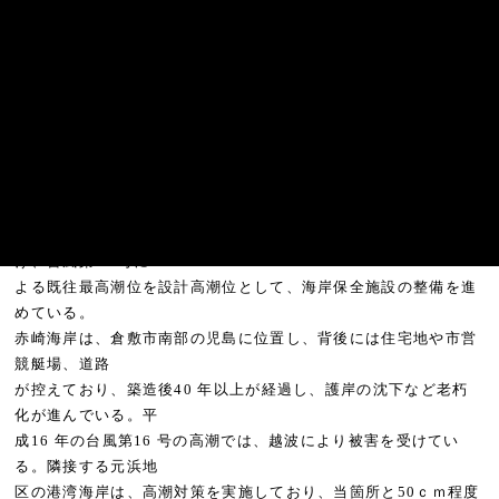
－赤崎海岸 高潮事業とは（岡山県ホームページより）－
高潮、波浪、津波等により被害が発⽣すおそれがある地域につい
て、堤防・護岸・離
岸堤、突堤等の海岸保全施設の新築⼜は改良を実施する事業であ
り、岡山県にお
いては、平成16 年の台風第16 号の異常潮位と波浪により、県下
において１万棟を
超える床上・床下浸水被害等が発⽣した。この災害の発⽣を受
け、台風第16 号に
よる既往最高潮位を設計高潮位として、海岸保全施設の整備を進
めている。
赤崎海岸は、倉敷市南部の児島に位置し、背後には住宅地や市営
競艇場、道路
が控えており、築造後40 年以上が経過し、護岸の沈下など⽼朽
化が進んでいる。平
成16 年の台風第16 号の高潮では、越波により被害を受けてい
る。隣接する元浜地
区の港湾海岸は、高潮対策を実施しており、当箇所と50ｃｍ程度