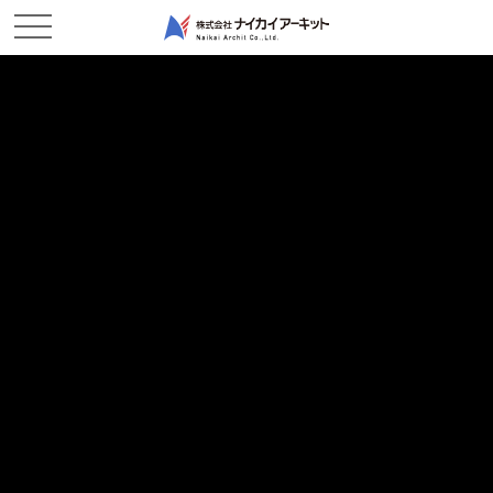
ホーム
新着情報
ICT工事の研修及び見学
ICT工事の研修及び見学
2018/02/27
現場レポート
岡山県及び近隣市役所職員向け ICT活用工事研修及び見学会を
行いました。
この日の為に、綿密な打合せを数回行いました。
研修・見学会の参加者は、なんと57名！
参加者の駐車誘導に当社職員も応援含めて、7名で対応。
現地見学会の内容は、
◆3次元測量デモンストレーション
(精度確認試験(空中写真測量)の実演)