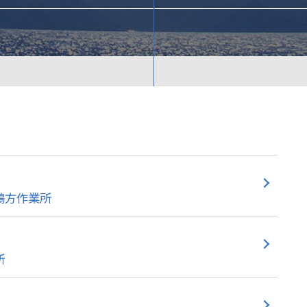
鴨方作業所
所