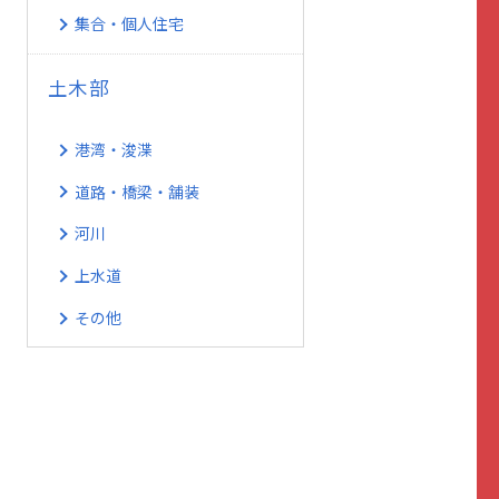
集合・個人住宅
土木部
港湾・浚渫
道路・橋梁・舗装
河川
上水道
その他