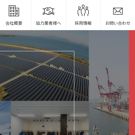
会社概要
協力業者様へ
採用情報
お問い合わせ