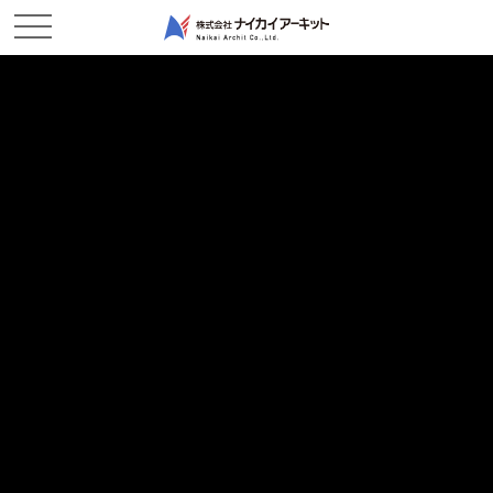
ホーム
新着情報
児島元浜より『おめでとうございます』
児島元浜より『おめでとうございます』
2019/01/15
現場レポート
新年あけましておめでとうございます。児島元浜作業所です。
さぁ、2019年が始まりました。
今年は天皇陛下の退位及び皇太子殿下の即位もあって、
平成もあと残り5か月ほどとなり、新元号は何になるのか
気になるところですが、作業所は今年も元気に頑張っておりま
す。
年明けからも、ブロックの据付に向けて赤崎海岸にて
石の均し作業を行っております。