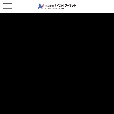
NEWS & TOPICS
新着情報
ホーム
新着情報
2026/08/05
現場レポート
無事工事終了ですー玉島作業所-玉島作業所
2026/07/31
現場レポート
ありがとうございました！-鶴新田作業所