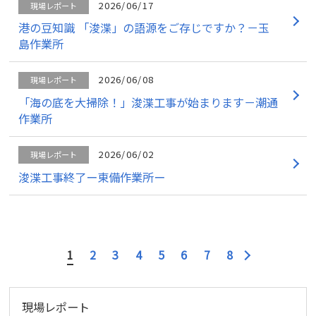
2026/06/17
現場レポート
港の豆知識 「浚渫」の語源をご存じですか？－玉
島作業所
2026/06/08
現場レポート
「海の底を大掃除！」浚渫工事が始まります－潮通
作業所
2026/06/02
現場レポート
浚渫工事終了ー東備作業所ー
1
2
3
4
5
6
7
8
現場レポート