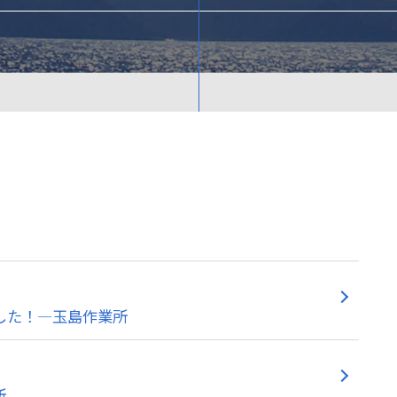
した！―玉島作業所
所