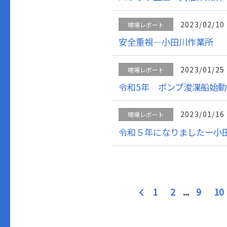
2023/02/10
現場レポート
安全重視―小田川作業所
2023/01/25
現場レポート
令和5年 ポンプ浚渫船始
2023/01/16
現場レポート
令和５年になりましたー小
1
2
...
9
10