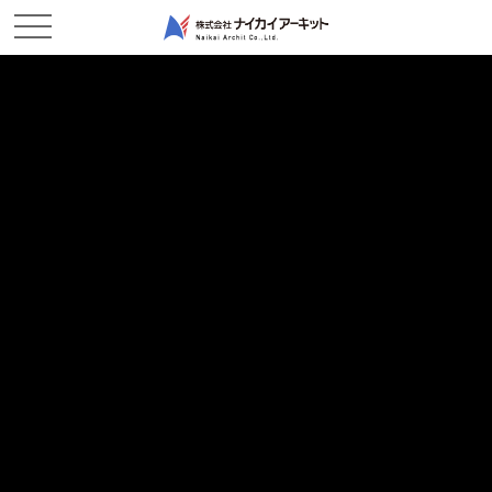
NEWS & TOPICS
新着情報
ホーム
新着情報
現場レポート
2018/01/31
現場レポート
水島港国際物流ターミナル整備事業着工式典