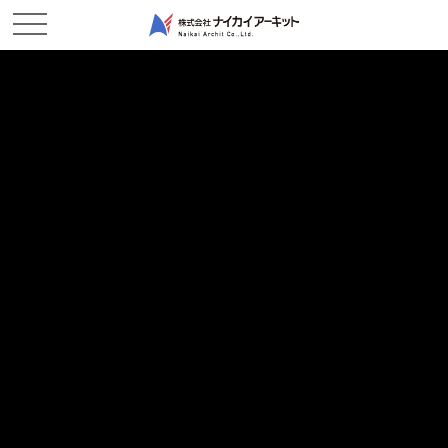
NEWS & TOPICS
新着情報
ホーム
新着情報
2024/10/29
現場レポート
路肩規制のお知らせ－西幸西作業所
2024/10/17
お知らせ
奨学金返還支援制度を導入しています