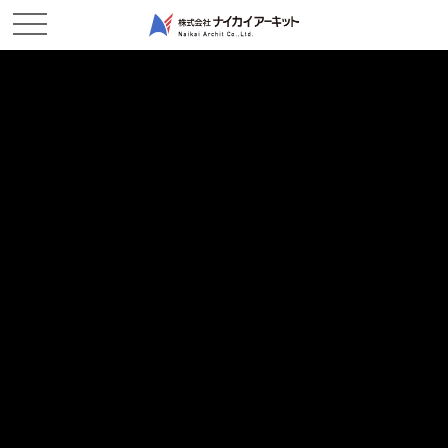
NEWS & TOPICS
新着情報
ホーム
新着情報
2024/06/26
現場レポート
工事完了！－船穂作業所
2024/06/20
現場レポート
はじめまして、東備作業所です。