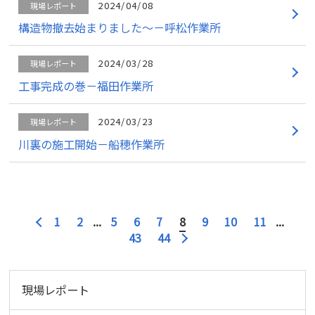
2024/04/08
現場レポート
構造物撤去始まりました～－呼松作業所
2024/03/28
現場レポート
工事完成の巻－福田作業所
2024/03/23
現場レポート
川裏の施工開始－船穂作業所
1
2
...
5
6
7
8
9
10
11
...
43
44
現場レポート