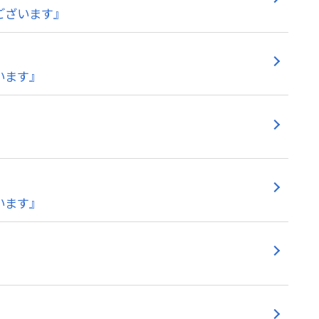
ございます』
います』
います』